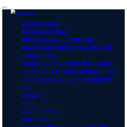
ナ
コ
ビ
ン
ゲ
BOOKING FORM
ー
テ
シ
BOOKING RECEIVED
ン
ョ
ン
HTML+CSS をざっくり簡単に解説
ツ
切
へ
RAKUTEN 楽天市場 無料でRMS更新、目指
り
ス
替
せ連保オープン!
え
キ
YAHOO!ショッピング 無料で更新。YAHOO
ッ
ストアクリエイターPRO 目指せ店舗オープン!
プ
オリジナルHTML ホームページの無料更新方
法！
お問合わせ
カート
ニュートピックス
会員ページ？