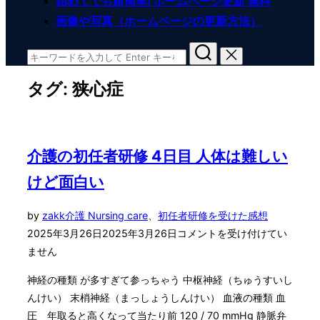
始めてでも超簡単! ホームページ更新 無料
画像や写真（ホームページの更新方法）
検
索
タグ:
狭心症
対
象:
介護の初任者研修 4日目 人体は難しい
けど面白い
投
by
zakk
介護 Nursing care
、
初任者研修を受けた感想
稿
2025年3月26日
2025年3月26日
コメントを受け付けてい
日:
ません
神経の種類 が多すぎて参っちゃう 中枢神経（ちゅうすいし
んけい） 末梢神経（まっしょうしんけい） 血液の種類 血
圧 年取ると高くなって当たり前 120 / 70 mmHg 静脈弁