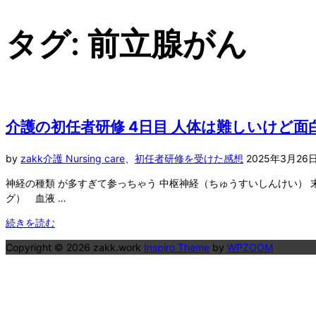
対
象:
タグ:
前立腺がん
介護の初任者研修 4日目 人体は難しいけど面
投
by
zakk
介護 Nursing care
、
初任者研修を受けた感想
2025年3月26
稿
神経の種類 が多すぎて参っちゃう 中枢神経（ちゅうすいしんけい） 末梢
日:
グ） 血液 …
"介
続きを読む
護
Copyright © 2026 zakk.work
Inspiro Theme
by
WPZOOM
の
初
任
者
研