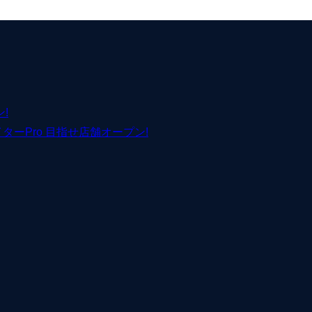
!
イターPro 目指せ店舗オープン!