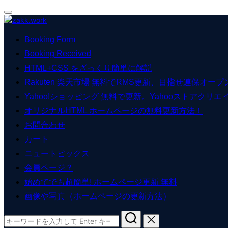
ナ
コ
ビ
ン
ゲ
Booking Form
テ
ー
ン
Booking Received
シ
ツ
HTML+CSS をざっくり簡単に解説
ョ
へ
ン
Rakuten 楽天市場 無料でRMS更新、目指せ連保オープン
ス
切
キ
Yahoo!ショッピング 無料で更新。Yahooストアクリエ
り
ッ
オリジナルHTML ホームページの無料更新方法！
替
プ
え
お問合わせ
カート
ニュートピックス
会員ページ？
始めてでも超簡単! ホームページ更新 無料
画像や写真（ホームページの更新方法）
検
索