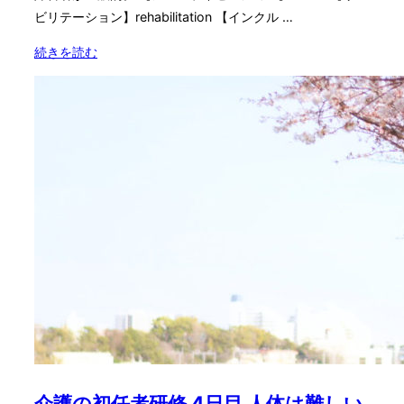
ビリテーション】rehabilitation 【インクル …
"介
続きを読む
護
初
任
者
研
修
4
日
目
後
半
障
が
い
者
介護の初任者研修 4日目 人体は難しい