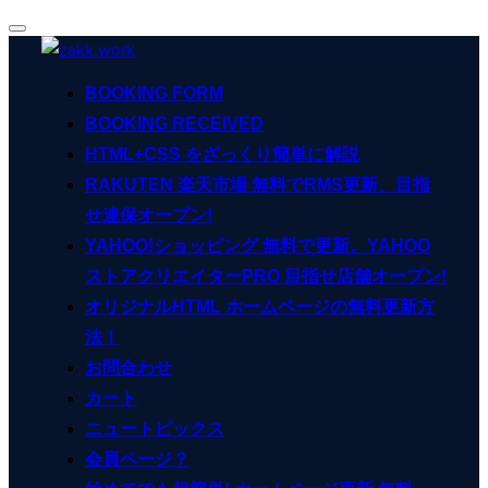
ナ
コ
ビ
ン
ゲ
BOOKING FORM
ー
テ
シ
BOOKING RECEIVED
ン
ョ
ン
HTML+CSS をざっくり簡単に解説
ツ
切
へ
RAKUTEN 楽天市場 無料でRMS更新、目指
り
ス
替
せ連保オープン!
え
キ
YAHOO!ショッピング 無料で更新。YAHOO
ッ
ストアクリエイターPRO 目指せ店舗オープン!
プ
オリジナルHTML ホームページの無料更新方
法！
お問合わせ
カート
ニュートピックス
会員ページ？