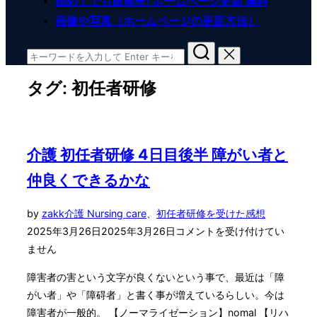
始めてでも超簡単! ホームページ更新 無料
画像や写真（ホームページの更新方法）
検
索
タグ:
初任者研修
対
象:
介護 初任者研修 4日目後半 障がい者と
仲良くできるかな
投
by
zakk
介護 Nursing care
、
初任者研修を受けた感想
稿
2025年3月26日
2025年3月26日
コメントを受け付けてい
日:
ません
障害者の害という文字が良くないという事で、最近は「障
がい者」や「障碍者」と書く事が増えているらしい。今は
障害者が一般的。 【ノーマライゼーション】nomal 【リハ