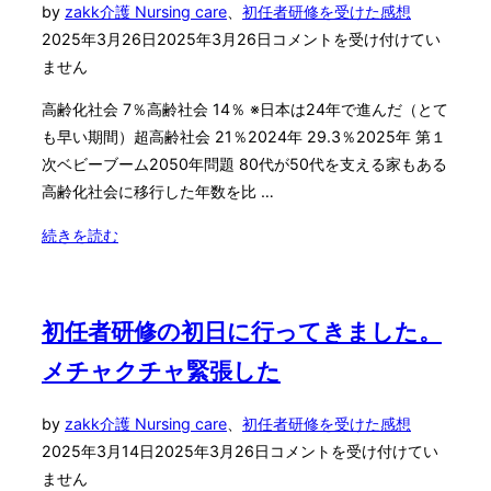
投
by
zakk
介護 Nursing care
、
初任者研修を受けた感想
修
稿
2025年3月26日
2025年3月26日
コメントを受け付けてい
4
日:
ません
日
目
高齢化社会 7％高齢社会 14％ ※日本は24年で進んだ（とて
人
も早い期間）超高齢社会 21％2024年 29.3％2025年 第１
体
次ベビーブーム2050年問題 80代が50代を支える家もある
は
高齢化社会に移行した年数を比 …
難
し
"介
続きを読む
い
護
け
の
ど
初
初任者研修の初日に行ってきました。
面
任
メチャクチャ緊張した
白
者
い"
研
投
by
zakk
介護 Nursing care
、
初任者研修を受けた感想
修
稿
2025年3月14日
2025年3月26日
コメントを受け付けてい
2
日:
ません
日