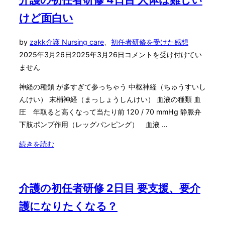
と
けど面白い
仲
良
投
by
zakk
介護 Nursing care
、
初任者研修を受けた感想
く
稿
2025年3月26日
2025年3月26日
コメントを受け付けてい
で
日:
ません
き
る
神経の種類 が多すぎて参っちゃう 中枢神経（ちゅうすいし
か
んけい） 末梢神経（まっしょうしんけい） 血液の種類 血
な"
圧 年取ると高くなって当たり前 120 / 70 mmHg 静脈弁
下肢ポンプ作用（レッグパンピング） 血液 …
"介
続きを読む
護
の
初
介護の初任者研修 2日目 要支援、要介
任
護になりたくなる？
者
研