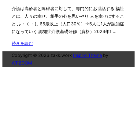
目
介護は高齢者と障碍者に対して、専門的にお世話する 福祉
要
とは、人々の幸せ、相手の心を思いやり 人を幸せにするこ
支
と ふ・く・し 65歳以上（人口30％）→5人に1人が認知症
援、
になっていく 認知症介護基礎研修（資格）2024年1 …
要
介
"初
続きを読む
護
任
Copyright © 2026 zakk.work
Inspiro Theme
by
に
者
WPZOOM
な
研
り
修
た
の
く
初
な
日
る？"
に
行
っ
て
き