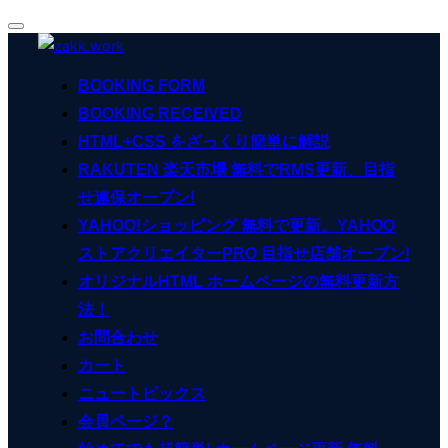
ナ
コ
ビ
ン
ゲ
BOOKING FORM
ー
テ
シ
BOOKING RECEIVED
ン
ョ
ン
HTML+CSS をざっくり簡単に解説
ツ
切
へ
RAKUTEN 楽天市場 無料でRMS更新、目指
り
ス
替
せ連保オープン!
え
キ
YAHOO!ショッピング 無料で更新。YAHOO
ッ
ストアクリエイターPRO 目指せ店舗オープン!
プ
オリジナルHTML ホームページの無料更新方
法！
お問合わせ
カート
ニュートピックス
会員ページ？