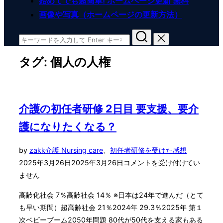
始めてでも超簡単! ホームページ更新 無料
画像や写真（ホームページの更新方法）
検
索
タグ:
個人の人権
対
象:
介護の初任者研修 2日目 要支援、要介
護になりたくなる？
投
by
zakk
介護 Nursing care
、
初任者研修を受けた感想
稿
2025年3月26日
2025年3月26日
コメントを受け付けてい
日:
ません
高齢化社会 7％高齢社会 14％ ※日本は24年で進んだ（とて
も早い期間）超高齢社会 21％2024年 29.3％2025年 第１
次ベビーブーム2050年問題 80代が50代を支える家もある