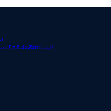
!
イターPro 目指せ店舗オープン!