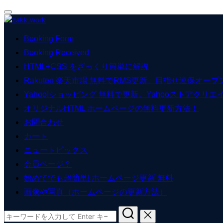
ナ
コ
ビ
ン
ゲ
Booking Form
テ
ー
ン
Booking Received
シ
ツ
HTML+CSS をざっくり簡単に解説
ョ
へ
ン
Rakuten 楽天市場 無料でRMS更新、目指せ連保オープン
ス
切
キ
Yahoo!ショッピング 無料で更新。Yahooストアクリエ
り
ッ
オリジナルHTML ホームページの無料更新方法！
替
プ
え
お問合わせ
カート
ニュートピックス
会員ページ？
始めてでも超簡単! ホームページ更新 無料
画像や写真（ホームページの更新方法）
検
索