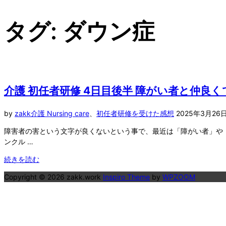
対
象:
タグ:
ダウン症
介護 初任者研修 4日目後半 障がい者と仲良
投
by
zakk
介護 Nursing care
、
初任者研修を受けた感想
2025年3月26
稿
障害者の害という文字が良くないという事で、最近は「障がい者」や「障碍者
日:
ンクル …
"介
続きを読む
護
Copyright © 2026 zakk.work
Inspiro Theme
by
WPZOOM
初
任
者
研
修