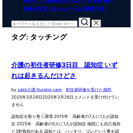
始めてでも超簡単! ホームページ更新 無料
画像や写真（ホームページの更新方法）
検
索
タグ:
タッチング
対
象:
介護の初任者研修3日目 認知症 いず
れは起きるんだけどさ
投
by
zakk
介護 Nursing care
、
初任者研修を受けた感想
稿
2025年3月26日
2025年3月26日
コメントを受け付けてい
日:
ません
認知症を取り巻く環境 2015年 高齢者の7人に1人が認知
症 2025年 高齢者の5人に1人が認知症 病院にも自己負担
と3割負担がある 認知とは、ハッキリ、コレという事を認