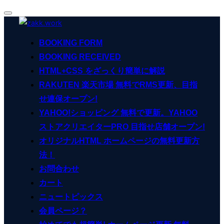
ナ
コ
ビ
ン
ゲ
BOOKING FORM
ー
テ
シ
BOOKING RECEIVED
ン
ョ
ン
HTML+CSS をざっくり簡単に解説
ツ
切
へ
RAKUTEN 楽天市場 無料でRMS更新、目指
り
ス
替
せ連保オープン!
え
キ
YAHOO!ショッピング 無料で更新。YAHOO
ッ
ストアクリエイターPRO 目指せ店舗オープン!
プ
オリジナルHTML ホームページの無料更新方
法！
お問合わせ
カート
ニュートピックス
会員ページ？