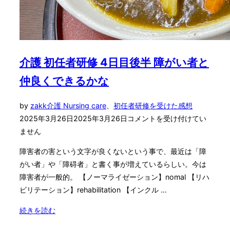
感
想
楽
し
い
介護 初任者研修 4日目後半 障がい者と
嬉
仲良くできるかな
し
い
投
by
zakk
介護 Nursing care
、
初任者研修を受けた感想
っ
稿
2025年3月26日
2025年3月26日
コメントを受け付けてい
て
日:
ません
何
だ
障害者の害という文字が良くないという事で、最近は「障
ろ
がい者」や「障碍者」と書く事が増えているらしい。今は
う"
障害者が一般的。 【ノーマライゼーション】nomal 【リハ
ビリテーション】rehabilitation 【インクル …
"介
続きを読む
護