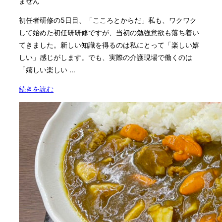
日:
ません
初任者研修の5日目、「こころとからだ」私も、ワクワク
して始めた初任研研修ですが、当初の勉強意欲も落ち着い
てきました。新しい知識を得るのは私にとって「楽しい嬉
しい」感じがします。でも、実際の介護現場で働くのは
「嬉しい楽しい …
"介
続きを読む
護
初
任
者
研
修
5
日
目
の