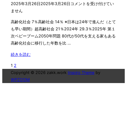
稿
2025年3月26日
2025年3月26日
コメントを受け付けてい
3
日:
ません
日
目
高齢化社会 7％高齢社会 14％ ※日本は24年で進んだ（とて
認
も早い期間）超高齢社会 21％2024年 29.3％2025年 第１
知
次ベビーブーム2050年問題 80代が50代を支える家もある
症
高齢化社会に移行した年数を比 …
い
ず
"介
続きを読む
れ
護
投
1
2
は
の
Copyright © 2026 zakk.work
Inspiro Theme
by
起
初
稿
WPZOOM
き
任
の
る
者
ペ
ん
研
だ
修
ー
け
2
ジ
ど
日
さ"
目