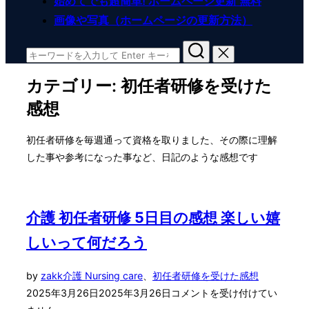
始めてでも超簡単! ホームページ更新 無料
画像や写真（ホームページの更新方法）
検
索
カテゴリー:
初任者研修を受けた
対
象:
感想
初任者研修を毎週通って資格を取りました、その際に理解
した事や参考になった事など、日記のような感想です
介護 初任者研修 5日目の感想 楽しい嬉
しいって何だろう
投
by
zakk
介護 Nursing care
、
初任者研修を受けた感想
稿
2025年3月26日
2025年3月26日
コメントを受け付けてい