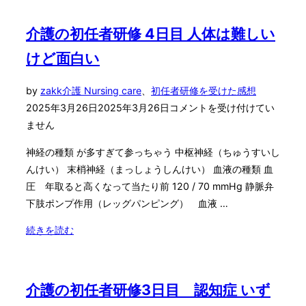
初
任
介護の初任者研修 4日目 人体は難しい
者
けど面白い
研
修
投
by
zakk
介護 Nursing care
、
初任者研修を受けた感想
4
稿
2025年3月26日
2025年3月26日
コメントを受け付けてい
日
日:
ません
目
後
神経の種類 が多すぎて参っちゃう 中枢神経（ちゅうすいし
半
んけい） 末梢神経（まっしょうしんけい） 血液の種類 血
障
圧 年取ると高くなって当たり前 120 / 70 mmHg 静脈弁
が
下肢ポンプ作用（レッグパンピング） 血液 …
い
者
"介
続きを読む
と
護
仲
の
良
初
介護の初任者研修3日目 認知症 いず
く
任