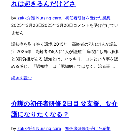
れは起きるんだけどさ
で
者
き
研
投
by
zakk
介護 Nursing care
、
初任者研修を受けた感想
る
修
稿
2025年3月26日
2025年3月26日
コメントを受け付けてい
か
4
日:
ません
な"
日
目
認知症を取り巻く環境 2015年 高齢者の7人に1人が認知
人
症 2025年 高齢者の5人に1人が認知症 病院にも自己負担
体
と3割負担がある 認知とは、ハッキリ、コレという事を認
は
める感じ。「認知症」は「認知病」ではなく、治る事 …
難
し
"介
続きを読む
い
護
け
の
ど
初
介護の初任者研修 2日目 要支援、要介
面
任
護になりたくなる？
白
者
い"
研
投
by
zakk
介護 Nursing care
、
初任者研修を受けた感想
修