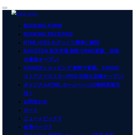
ナ
コ
ビ
ン
ゲ
BOOKING FORM
ー
テ
シ
BOOKING RECEIVED
ン
ョ
ン
HTML+CSS をざっくり簡単に解説
ツ
切
へ
RAKUTEN 楽天市場 無料でRMS更新、目指
り
ス
替
せ連保オープン!
え
キ
YAHOO!ショッピング 無料で更新。YAHOO
ッ
ストアクリエイターPRO 目指せ店舗オープン!
プ
オリジナルHTML ホームページの無料更新方
法！
お問合わせ
カート
ニュートピックス
会員ページ？