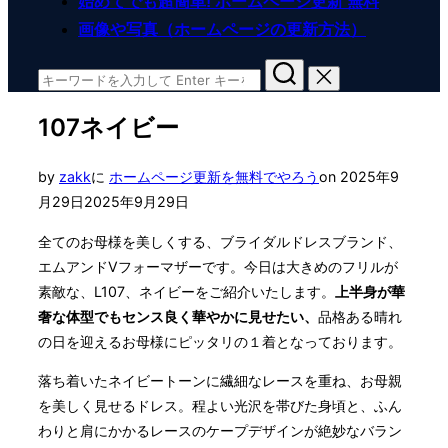
始めてでも超簡単! ホームページ更新 無料
画像や写真（ホームページの更新方法）
検
索
対
107ネイビー
象:
投
by
zakk
に
ホームページ更新を無料でやろう
on
2025年9
稿
月29日
2025年9月29日
日:
全てのお母様を美しくする、ブライダルドレスブランド、
エムアンドVフォーマザーです。今日は大きめのフリルが
素敵な、L107、ネイビーをご紹介いたします。
上半身が華
奢な体型でもセンス良く華やかに見せたい、
品格ある晴れ
の日を迎えるお母様にピッタリの１着となっております。
落ち着いたネイビートーンに繊細なレースを重ね、お母親
を美しく見せるドレス。程よい光沢を帯びた身頃と、ふん
わりと肩にかかるレースのケープデザインが絶妙なバラン