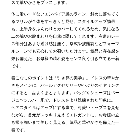
スで華やかさをプラスします。
体に沿いすぎないエンパイア風のライン、斜めに落ちてく
るフリルが全体をすっきりと見せ、スタイルアップ効果
も。上半身をふんわりとカバーしてくれるため、気になる
二の腕やお腹まわりを自然に隠してくれます。右肩のレー
ス部分はあまり透け感は無く、挙式や披露宴などフォーマ
ルシーンでも安心してお召いただけます。気品と存在感を
兼ね備えた、お母様の晴れ姿をセンス良く引き立てる一着
です。
着こなしのポイントは「引き算の美学」。ドレスの華やか
さをメインに、パールアクセサリーや小ぶりのイヤリング
にすると、品よくまとまります。バッグやシューズはベー
ジュ〜シルバー系で、ドレスをより洗練された印象に。
ヘアスタイルはアップにする事で、可愛いトップスを見せ
ながら、首元がスッキリ見えてエレガントに。お母様の立
ち振る舞いまで美しく見える、気品と華やかさを備えた一
着です。