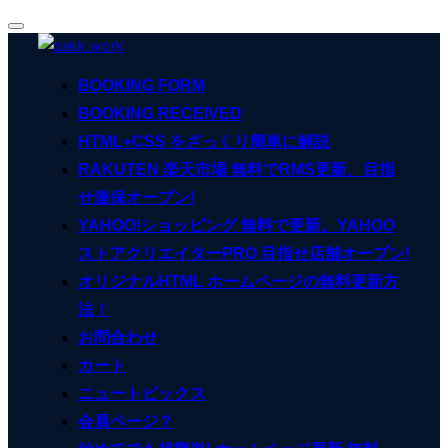
ナ
コ
ビ
ン
ゲ
BOOKING FORM
ー
テ
シ
BOOKING RECEIVED
ン
ョ
ン
HTML+CSS をざっくり簡単に解説
ツ
切
へ
RAKUTEN 楽天市場 無料でRMS更新、目指
り
ス
替
せ連保オープン!
え
キ
YAHOO!ショッピング 無料で更新。YAHOO
ッ
ストアクリエイターPRO 目指せ店舗オープン!
プ
オリジナルHTML ホームページの無料更新方
法！
お問合わせ
カート
ニュートピックス
会員ページ？